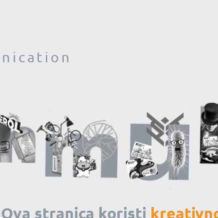
ication
Ova stranica koristi
kreativn