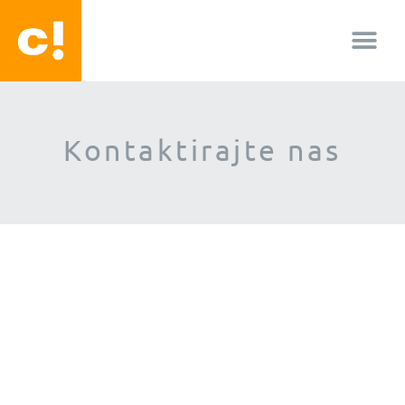
O nama
Kontaktirajte nas