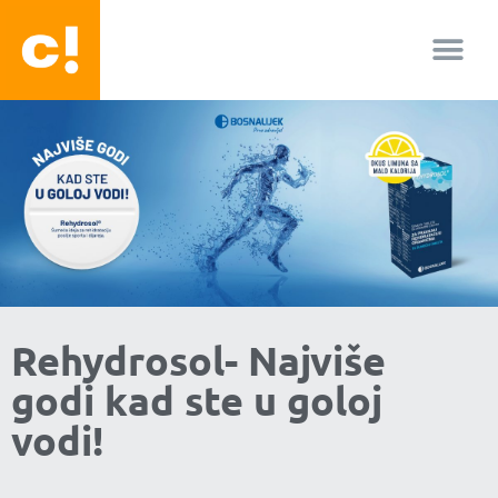
About us
Facebook-f
Youtube
Instagram
Rehydrosol- Najviše
godi kad ste u goloj
vodi!